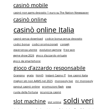
casinò mobile
casinò non aams deposito 1 euro su The Nation Newspaper
casinò online
casinò online Italia
casinò senza download
codice bonus senza deposito
codici bonus
codici promozionali
consigli
esperienza utente
evolution gaming
free spin
game show 2026
gioco d'azzardo virtuale
gioco da smartphone
gioco d’azzardo responsabile
Gransino
gratis
html5
Instant Casino IT
live casinò Italia
migliori siti non AAMS nel 2025
monopoly live
mr monopoly
payout casinò online
promozioni flash
pwa
ruota della fortuna
sicurezza casinò
soldi veri
slot machine
slot online